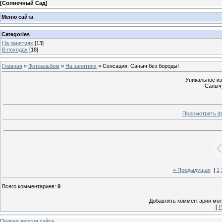
[
Солнечный Сад
]
Меню сайта
Categories
На занятиях
[13]
В походах
[18]
Главная
»
Фотоальбом
»
На занятиях
» Сенсация: Саныч без бороды!
Уникальное из
Санычу
Просмотреть ф
« Предыдущая
|
1
Всего комментариев
:
0
Добавлять комментарии могу
[
Р
Полная версия сайта