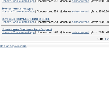
Новости Солнечного Сада
|
Просмотров:
651
|
Добавил:
solnechniysad
|
Дата:
09.09.2
Тексты летних походов
Новости Солнечного Сада
|
Просмотров:
559
|
Добавил:
solnechniysad
|
Дата:
25.08.2
О.Кушнир РАЗМЫШЛЕНИЯ О СЫНЕ
Новости Солнечного Сада
|
Просмотров:
543
|
Добавил:
solnechniysad
|
Дата:
25.05.2
Новые стихи Вероники Ажгибецовой
Новости Солнечного Сада
|
Просмотров:
528
|
Добавил:
solnechniysad
|
Дата:
20.05.2
1-10
11-2
Полная версия сайта