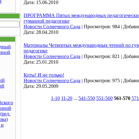
я
Дата:
15.06.2010
ПРОГРАММА Пятых международных педагогических
гуманной педагогике
Новости Солнечного Сада
|
Просмотров:
984
|
Добави
Дата:
28.04.2010
Материалы Четвертых международных чтений по гу
дный
педагогике
анной
Новости Солнечного Сада
|
Просмотров:
821
|
Добави
Дата:
25.01.2010
Коты! И не только!
ий
Новости Солнечного Сада
|
Просмотров:
975
|
Добави
ий
Дата:
29.05.2009
1-10
11-20
...
541-550
551-560
561-570
571
йского
анной
(ред.
ова)
 и