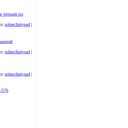
 чтений по
л:
solnechniysad
|
манной
л:
solnechniysad
|
л:
solnechniysad
|
-576