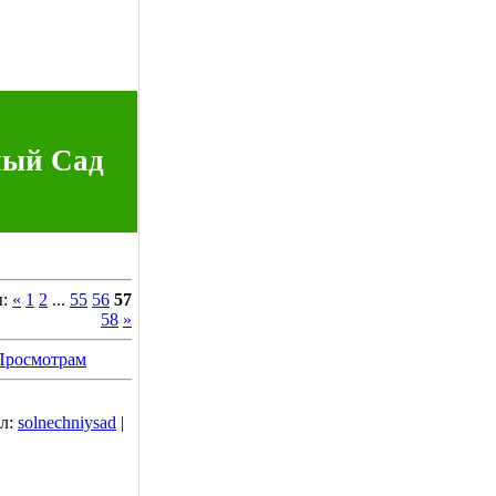
ный Сад
ы:
«
1
2
...
55
56
57
58
»
Просмотрам
л:
solnechniysad
|