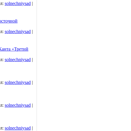
л:
solnechniysad
|
осточной
л:
solnechniysad
|
Канта «Третий
л:
solnechniysad
|
л:
solnechniysad
|
л:
solnechniysad
|
л:
solnechniysad
|