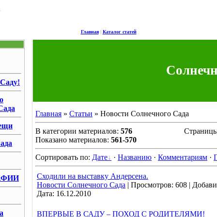
1
Главная
|
Каталог статей
Солнеч
 Саду!
о
Сада
Главная
»
Статьи
» Новости Солнечного Сада
ещи
В категории материалов:
576
Страниц
Показано материалов:
561-570
ада
Сортировать по:
Дате
·
Названию
·
Комментариям
·
Сходили на выставку Андерсена.
АФИИ
Новости Солнечного Сада
|
Просмотров:
608
|
Добави
Дата:
16.12.2010
а
ВПЕРВЫЕ В САДУ – ПОХОД С РОДИТЕЛЯМИ!