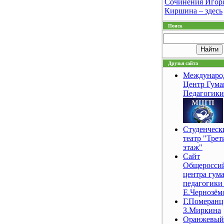
Сочинения Игор
Киршина – здесь
Поиск
Друзья сайта
Междунаро
Центр Гум
Педагогики
Студенческ
театр "Трет
этаж"
Сайт
Общеросси
центра гум
педагогики 
Е.Чернозём
Г.Померанц
З.Миркина
Оранжевый