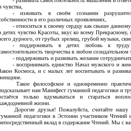
- развивать самостоятельность мышления и ответ
и чувства,
- изживать в своём сознании разрушител
собственности в его различных проявлениях,
- относиться к своему сердцу как свыше данному 
в детях чувство Красоты, вкус ко всему Прекрасному,
всего дурного, от грубых зрелищ, грубой музыки, скве
- поддерживать в детях любовь к труду
самостоятельность творчества в любом созидательном 
- поддерживать и развивать желание сотрудничат
- воспринимать единство Начал мужского и жен
Закон Космоса, и с малых лет воспитывать и развив
женщине.
Такое философское и одновременно практи
подсказывает нам Манифест гуманной педагогики и 
остаётся только вдумываться и стараться вопл
каждодневной жизни.
Дорогие друзья! Пожалуйста, считайте наш
гуманной педагогики в Эстонии участником Чтений 
непосредственный вклад в содержание Чтений. Мы с ва