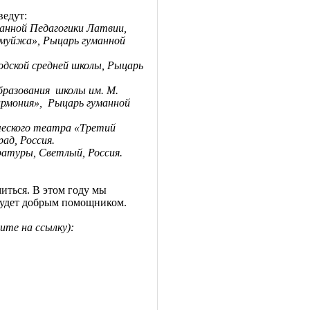
ведут:
манной Педагогики Латвии,
ьмуйжа», Рыцарь гуманной
родской средней школы, Рыцарь
бразования
школы им. М.
армония»,
Рыцарь гуманной
ческого театра «Третий
ад, Россия.
ературы, Светлый, Россия.
иться. В этом году мы
 будет добрым помощником.
те на ссылку):