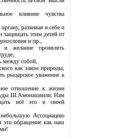
ственность за свои
мысли
ьное влияние чувства
органу, развивая в себе и
 и защищать этим детей от
рнословия и пр.,
 и желание проявлять
труде,
ь между собой,
ского как закон природы,
ать рыцарское уважение к
чное отношение к жизни
труды Ш.Амонашвили. Нам
ощать всё это в своей
у небольшую Ассоциацию
и это обращение как наш
ми!