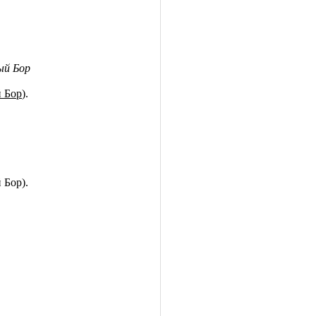
ый Бор
 Бор
).
 Бор).