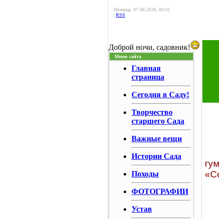
Пятница, 07.08.2026, 04:01
|
RSS
Доброй ночи, садовник!
Меню сайта
Главная
страница
Сегодня в Саду!
Творчество
старшего Сада
Важные вещи
Истории Сада
гу
«С
Походы
ФОТОГРАФИИ
Устав