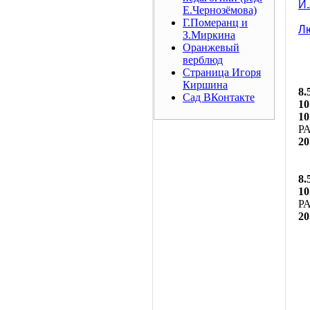
И
Е.Чернозёмова)
Г.Померанц и
Лю
З.Миркина
Оранжевый
верблюд
Страница Игоря
Киршина
8.
Сад ВКонтакте
10
10
Р
20
8.
10
Р
20