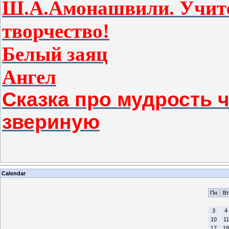
Ш.А.Амонашвили. Учите
творчество!
Белый заяц
Ангел
Сказка про мудрость 
звериную
Calendar
Пн
Вт
3
4
10
11
17
18