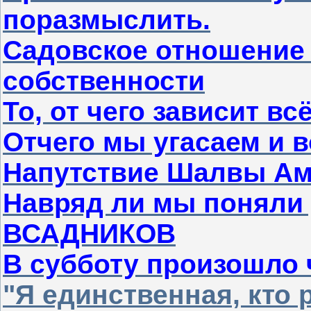
поразмыслить.
Садовское отношение 
собственности
То, от чего зависит всё
Отчего мы угасаем и в
Напутствие Шалвы А
Навряд ли мы поняли 
ВСАДНИКОВ
В субботу произошло 
"Я единственная, кто 